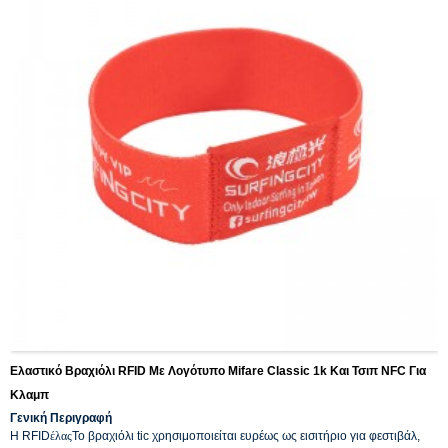
Ελαστικό Βραχιόλι RFID Με Λογότυπο Mifare Classic 1k Και Τσιπ NFC Για
Κλαμπ
Γενική Περιγραφή
Η RFID
έλας
Το βραχιόλι tic χρησιμοποιείται ευρέως ως εισιτήριο για φεστιβάλ,