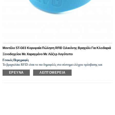
Μοντέλο ST-G03 Κορυφαία Πώληση RFID Σιλικόνης Βραχιόλι Για Κλειδαριά
Ξενοδοχείου Με Χαραγμένο Με Λέιζερ Λογότυπο
Γενικές Περιγραφές
Το βραχιολάκι RFID είναι το πιο δημοφιλές στο σύστημα ελέγχου πρόσβασης και
ασφαλείας RFID, στο σύστημα ηλεκτρονικού πορτοφολιού, στο κλειδί ξενοδοχείου, στο
ΈΡΕΥΝΑ
ΛΕΠΤΟΜΈΡΕΙΑ
πρόγραμμα πιστότητας, στο νοσοκομείο κ.λπ., επειδή είναι
πολυλειτουργικό.
παρακαλώ
χρώματα, fr
i
τελικά υλικά,
μόδα
ισορροπήσιμος
και αδιάβροχο.