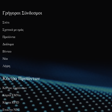
Γρήγοροι Σύνδεσμοι
Σπίτι
Σχετικά με εμάς
Προϊόντα
Διάλυμα
Βίντεο
Νέα
Λήψη
Κέντρο Προϊόντων
Κέντρο προϊόντων
Κάρτα EMV
Κάρτα RFID
Ετικέτα NFC