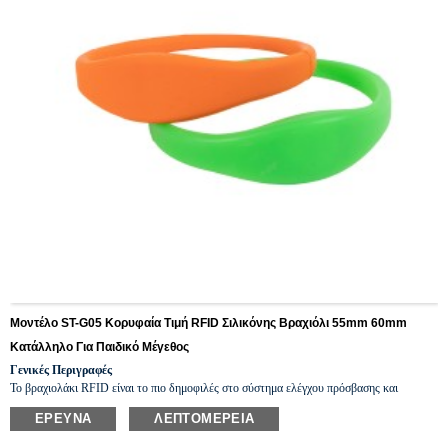
Μοντέλο ST-G05 Κορυφαία Τιμή RFID Σιλικόνης Βραχιόλι 55mm 60mm
Κατάλληλο Για Παιδικό Μέγεθος
Γενικές Περιγραφές
Το βραχιολάκι RFID είναι το πιο δημοφιλές στο σύστημα ελέγχου πρόσβασης και
ασφαλείας RFID, στο σύστημα ηλεκτρονικού πορτοφολιού, στο κλειδί ξενοδοχείου, στο
ΈΡΕΥΝΑ
ΛΕΠΤΟΜΈΡΕΙΑ
πρόγραμμα πιστότητας, στο νοσοκομείο κ.λπ., επειδή είναι
πολυλειτουργικό.
παρακαλώ
χρώματα, fr
i
τελικά υλικά,
μόδα
ισορροπήσιμος
και αδιάβροχο.