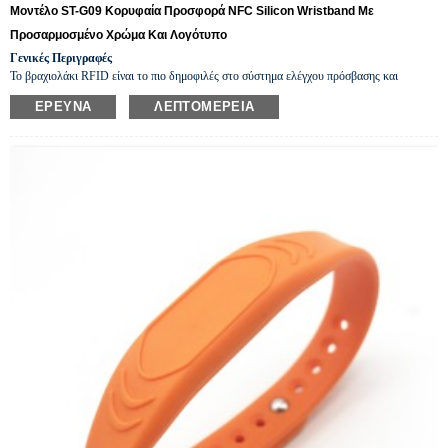
Μοντέλο ST-G09 Κορυφαία Προσφορά NFC Silicon Wristband Με
Προσαρμοσμένο Χρώμα Και Λογότυπο
Γενικές Περιγραφές
Το βραχιολάκι RFID είναι το πιο δημοφιλές στο σύστημα ελέγχου πρόσβασης και
ασφαλείας RFID, στο σύστημα ηλεκτρονικού πορτοφολιού, στο κλειδί ξενοδοχείου, στο
ΈΡΕΥΝΑ
ΛΕΠΤΟΜΈΡΕΙΑ
πρόγραμμα πιστότητας, στο νοσοκομείο κ.λπ., επειδή είναι
πολυλειτουργικό.
παρακαλώ
χρώματα, fr
i
τελικά υλικά,
μόδα
ισορροπήσιμος
και αδιάβροχο.