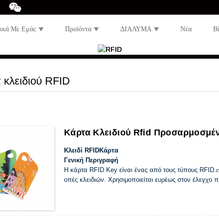
τικά Με Εμάς
Προϊόντα
ΔΙΑΛΥΜΑ
Νέα
Β
 κλειδιού RFID
Κάρτα Κλειδιού Rfid Προσαρμοσμ
Κλειδί RFID
Κάρτα
Γενική Περιγραφή
Η κάρτα RFID Key είναι ένας από τους τύπους RFID.
οπές κλειδιών. Χρησιμοποιείται ευρέως στον έλεγχο π
εκδηλώσεων, τις λιανικές πωλήσεις και την ιδιότητα μ