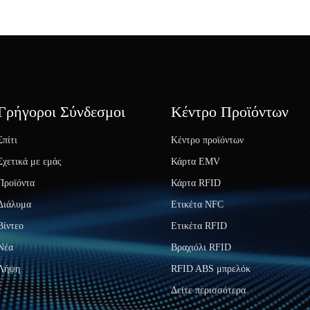
Γρήγοροι Σύνδεσμοι
Κέντρο Προϊόντων
Σπίτι
Κέντρο προϊόντων
Σχετικά με εμάς
Κάρτα EMV
Προϊόντα
Κάρτα RFID
Διάλυμα
Ετικέτα NFC
Βίντεο
Ετικέτα RFID
Νέα
Βραχιόλι RFID
Λήψη
RFID ABS μπρελόκ
Δείτε περισσότερα