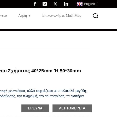
English
ίντεο
Λήψη
Επικοινωνήστε Μαζί Μας
ένου Σχήματος 40*25mm Ή 50*30mm
επαφή
μείον
κάρτα, αλλά εκφράζεται με πολλαπλά μεγέθη,
ρόσβασης, την πληρωμή, την ταυτοποίηση, τα εισιτήρια
έλους κ.λπ.
ΈΡΕΥΝΑ
ΛΕΠΤΟΜΈΡΕΙΑ