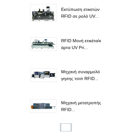
Εκτύπωση ετικετών
RFID σε ρολό UV...
RFID Μονή ετικέτα/κ
άρτα UV Pri...
Μηχανή συναρμολό
γησης τσιπ RFID...
Μηχανή μετατροπής
RFID...
Ξύλινη κάρτα κλειδιο