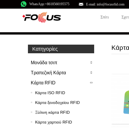
WhatsApp:+8618560195575
E-mail: info@focusrfid.com
Σπίτι
Σχε
Κάρτα
Κατηγορίες
Μονάδα τσιπ
Τραπεζική Κάρτα
Κάρτα RFID
Κάρτα ISO RFID
Κάρτα ξενοδοχείου RFID
Ξύλινη κάρτα RFID
Κάρτα χαρτιού RFID