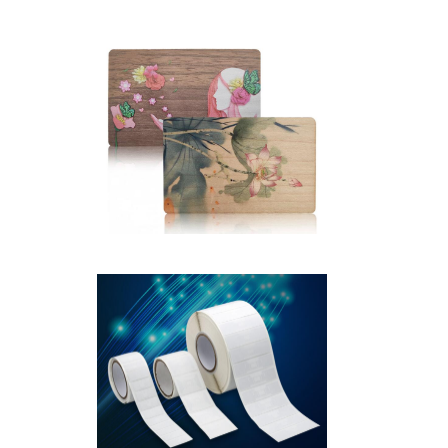
ύ RFID με μπρελόκ