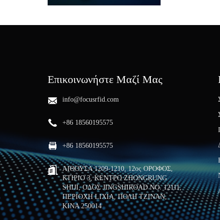
Επικοινωνήστε Μαζί Μας
info@focusrfid.com
+86 18560195575
+86 18560195575
ΑΙΘΟΥΣΑ 1209-1210, 12ος ΟΡΟΦΟΣ,
ΚΤΙΡΙΟ 3, ΚΕΝΤΡΟ ZHONGRUNG
SHIJI, ΟΔΟΣ JINGSHIROAD NO. 12111,
ΠΕΡΙΟΧΗ LIXIA, ΠΟΛΗ ΤΖΙΝΑΝ,
ΚΙΝΑ 250014