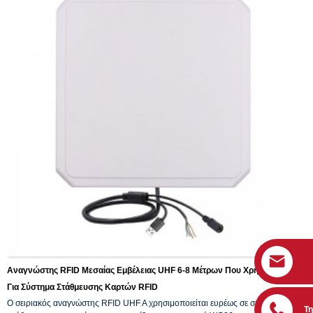
Αναγνώστης RFID Μεσαίας Εμβέλειας UHF 6-8 Μέτρων Που Χρησιμοποιείται
Για Σύστημα Στάθμευσης Καρτών RFID
Ο σειριακός αναγνώστης RFID UHF A χρησιμοποιείται ευρέως σε συστήματα
Τ