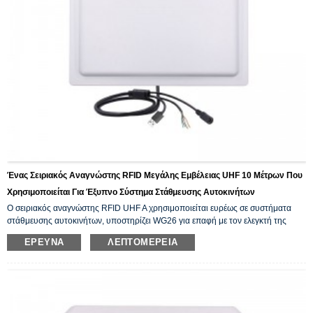
Ένας Σειριακός Αναγνώστης RFID Μεγάλης Εμβέλειας UHF 10 Μέτρων Που
Χρησιμοποιείται Για Έξυπνο Σύστημα Στάθμευσης Αυτοκινήτων
Ο σειριακός αναγνώστης RFID UHF A χρησιμοποιείται ευρέως σε συστήματα
στάθμευσης αυτοκινήτων, υποστηρίζει WG26 για επαφή με τον ελεγκτή της
πλακέτας. Η απόσταση ανάγνωσης είναι 10 μέτρα.
ΈΡΕΥΝΑ
ΛΕΠΤΟΜΈΡΕΙΑ