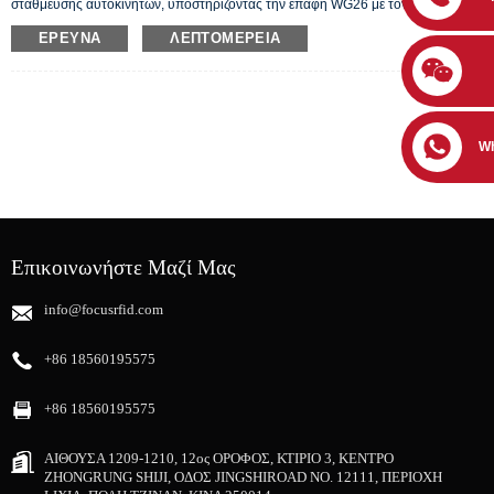
στάθμευσης αυτοκινήτων, υποστηρίζοντας την επαφή WG26 με τον ελεγκτή της
πλακέτας. Η απόσταση ανάγνωσης είναι από 6 μέτρα έως 8 μέτρα.
ΈΡΕΥΝΑ
ΛΕΠΤΟΜΈΡΕΙΑ
W
Επικοινωνήστε Μαζί Μας
info@focusrfid.com
+86 18560195575
+86 18560195575
ΑΙΘΟΥΣΑ 1209-1210, 12ος ΟΡΟΦΟΣ, ΚΤΙΡΙΟ 3, ΚΕΝΤΡΟ
ZHONGRUNG SHIJI, ΟΔΟΣ JINGSHIROAD NO. 12111, ΠΕΡΙΟΧΗ