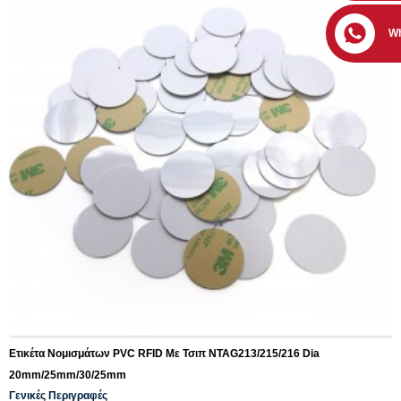
W
Ετικέτα Νομισμάτων PVC RFID Με Τσιπ NTAG213/215/216 Dia
20mm/25mm/30/25mm
Γενικές Περιγραφές