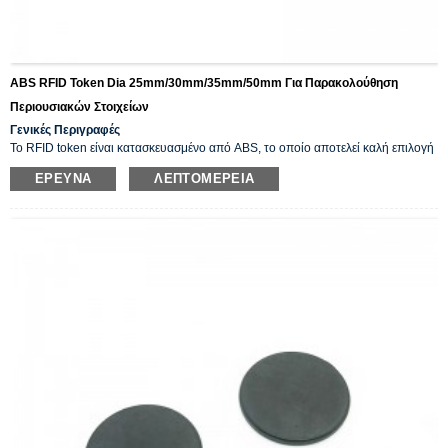
ABS RFID Token Dia 25mm/30mm/35mm/50mm Για Παρακολούθηση
Περιουσιακών Στοιχείων
Γενικές Περιγραφές
Το RFID token είναι κατασκευασμένο από ABS, το οποίο αποτελεί καλή επιλογή
για την παρακολούθηση και την αναγνώριση περιουσιακών στοιχείων, επειδή
ΈΡΕΥΝΑ
ΛΕΠΤΟΜΈΡΕΙΑ
είναι μικρό σε μέγεθος και εύκολο στην εγκατάσταση, αδιάβροχο, κατάλληλο για
εξωτερική χρήση. Η ετικέτα είναι ενσωματωμένη με τσιπ NFC 13,56 MHz ή τσιπ
UHF.