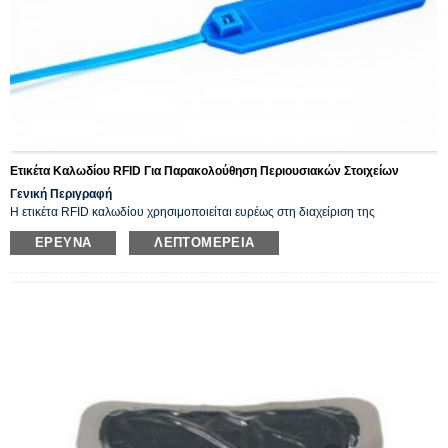
Ετικέτα Καλωδίου RFID Για Παρακολούθηση Περιουσιακών Στοιχείων
Γενική Περιγραφή
Η ετικέτα RFID καλωδίου χρησιμοποιείται ευρέως στη διαχείριση της
εφοδιαστικής αλυσίδας, στην παρακολούθηση περιουσιακών στοιχείων λόγω
ΈΡΕΥΝΑ
ΛΕΠΤΟΜΈΡΕΙΑ
του πλεονεκτήματός της ως ελαφριάς, εύκολης εγκατάστασης, αντι-
σύγκρουσης, αδιάβροχης, αντι-μεταλλικής, υψηλής ασφάλειας, κατάλληλης για
εσωτερική και εξωτερική εφαρμογή.