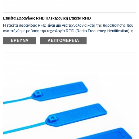
Ετικέτα Σφραγίδας RFID Ηλεκτρονική Ετικέτα RFID
Η ετικέτα σφραγίδας RFID είναι μια νέα τεχνολογία κατά της παραποίησης που
αναπτύχθηκε με βάση την τεχνολογία RFID (Radio Frequency Identification), η
οποία χρησιμοποιείται για την πιστοποίηση αντικειμένων για ανίχνευση
ΈΡΕΥΝΑ
ΛΕΠΤΟΜΈΡΕΙΑ
ασφαλείας, αναγνώριση πληροφοριών, προστασία από παραβίαση και
μετάδοση πληροφοριών.