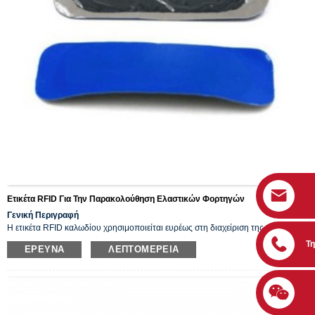
Ετικέτα RFID Για Την Παρακολούθηση Ελαστικών Φορτηγών
Γενική Περιγραφή
Η ετικέτα RFID καλωδίου χρησιμοποιείται ευρέως στη διαχείριση της
εφοδιαστικής αλυσίδας, στην παρακολούθηση περιουσιακών στοιχείων λόγω
Τ
ΈΡΕΥΝΑ
ΛΕΠΤΟΜΈΡΕΙΑ
του πλεονεκτήματός της ως ελαφριάς, εύκολης εγκατάστασης, αντι-
σύγκρουσης, αδιάβροχης, αντι-μεταλλικής, υψηλής ασφάλειας, κατάλληλης για
εσωτερική και εξωτερική εφαρμογή.