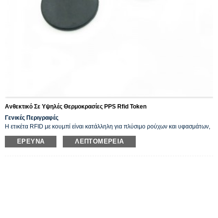
Ανθεκτικό Σε Υψηλές Θερμοκρασίες PPS Rfid Token
Γενικές Περιγραφές
Η ετικέτα RFID με κουμπί είναι κατάλληλη για πλύσιμο ρούχων και υφασμάτων,
η οποία εξακολουθεί να λειτουργεί καλά κάτω από 85℃ για 60 λεπτά
ΈΡΕΥΝΑ
ΛΕΠΤΟΜΈΡΕΙΑ
συνεχόμενα.
Η ετικέτα κουμπιού rfid χρησιμοποιείται ευρέως στη Βιομηχανική Νοημοσύνη,
την Παρακολούθηση, τον Αυτοματισμό, την Περιπολία, το Πλυντήριο Πιάτων,
την Παρακολούθηση Ηλεκτρικών Πόρων, τη Βιομηχανία Πλυντηρίων, τα
Σεντόνια Νοσοκομείων/Ξενοδοχείων, το Πλύσιμο Φόρμας, το Εργοστάσιο
Ένδυσης, τα Στεγνά Καθαριστήρια και άλλες μεγάλες ενοποιημένες μονάδες
διαχείρισης πλυντηρίων.