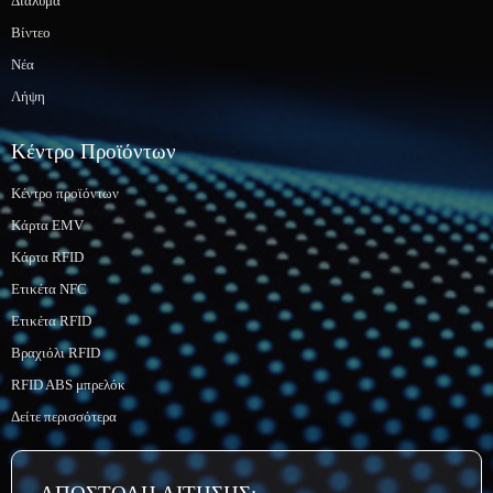
Διάλυμα
Βίντεο
Νέα
Λήψη
Κέντρο Προϊόντων
Κέντρο προϊόντων
Κάρτα EMV
Κάρτα RFID
Ετικέτα NFC
Ετικέτα RFID
Βραχιόλι RFID
RFID ABS μπρελόκ
Δείτε περισσότερα