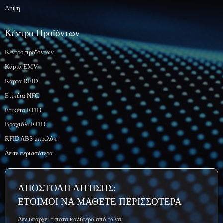
Λήψη
Κέντρο Προϊόντων
Κέντρο προϊόντων
Κάρτα EMV
Κάρτα RFID
Ετικέτα NFC
Ετικέτα RFID
Βραχιόλι RFID
RFID ABS μπρελόκ
Δείτε περισσότερα
ΑΠΟΣΤΟΛΗ ΑΙΤΗΣΗΣ:
ΕΤΟΙΜΟΙ ΝΑ ΜΑΘΕΤΕ ΠΕΡΙΣΣΟΤΕΡΑ
Δεν υπάρχει τίποτα καλύτερο από το να