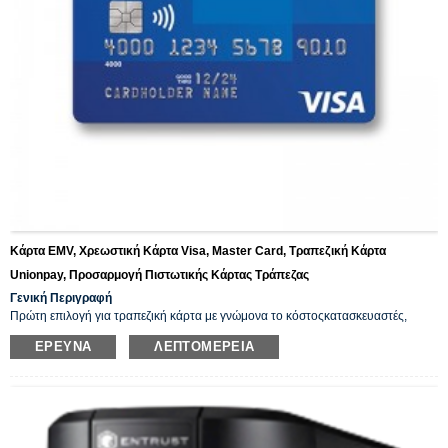
Κάρτα EMV, Χρεωστική Κάρτα Visa, Master Card, Τραπεζική Κάρτα
Unionpay, Προσαρμογή Πιστωτικής Κάρτας Τράπεζας
Γενική Περιγραφή
Πρώτη επιλογή για τραπεζική κάρτα με γνώμονα το κόστος
κατασκευαστές
,
υποστηρίζουμε όλα τα προφίλ από VISA, MasterCard, China UnionPay, AMEX
ΈΡΕΥΝΑ
ΛΕΠΤΟΜΈΡΕΙΑ
έως κάρτες JCB. Η επαγγελματική ομάδα πωλήσεών μας μπορεί επίσης να σας
βοηθήσει να επιλέξετε την αντίστοιχη τεχνολογία για την εφαρμογή και το
περιβάλλον της αγοράς σας. Παρέχουμε επίσης λύσεις EMV.