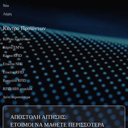
Νέα
Λήψη
Κέντρο Προϊόντων
Κέντρο προϊόντων
Κάρτα EMV
Κάρτα RFID
Ετικέτα NFC
Ετικέτα RFID
Βραχιόλι RFID
RFID ABS μπρελόκ
Δείτε περισσότερα
ΑΠΟΣΤΟΛΗ ΑΙΤΗΣΗΣ:
ΕΤΟΙΜΟΙ ΝΑ ΜΑΘΕΤΕ ΠΕΡΙΣΣΟΤΕΡΑ