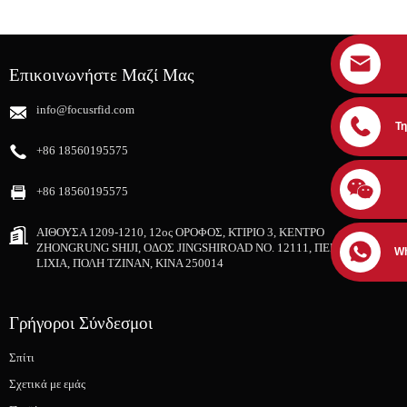
Επικοινωνήστε Μαζί Μας
info@focusrfid.com
Τ
+86 18560195575
+86 18560195575
ΑΙΘΟΥΣΑ 1209-1210, 12ος ΟΡΟΦΟΣ, ΚΤΙΡΙΟ 3, ΚΕΝΤΡΟ
ZHONGRUNG SHIJI, ΟΔΟΣ JINGSHIROAD NO. 12111, ΠΕΡΙΟΧΗ
W
LIXIA, ΠΟΛΗ ΤΖΙΝΑΝ, ΚΙΝΑ 250014
Γρήγοροι Σύνδεσμοι
Σπίτι
Σχετικά με εμάς