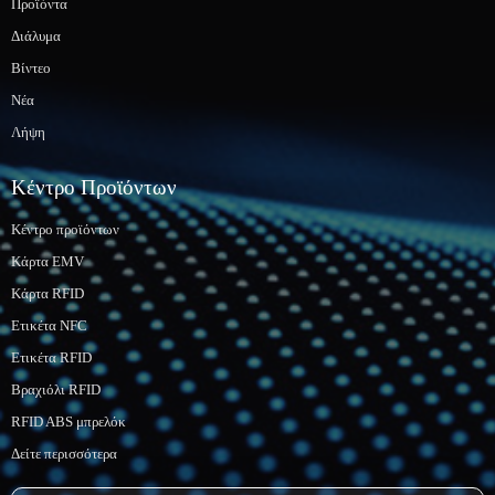
Προϊόντα
Διάλυμα
Βίντεο
Νέα
Λήψη
Κέντρο Προϊόντων
Κέντρο προϊόντων
Κάρτα EMV
Κάρτα RFID
Ετικέτα NFC
Ετικέτα RFID
Βραχιόλι RFID
RFID ABS μπρελόκ
Δείτε περισσότερα