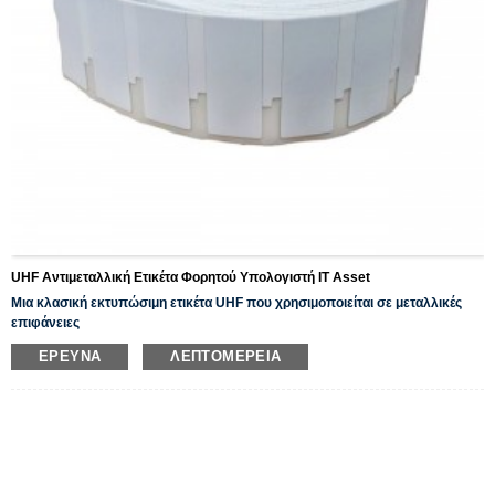
UHF Αντιμεταλλική Ετικέτα Φορητού Υπολογιστή IT Asset
Μια κλασική εκτυπώσιμη ετικέτα UHF που χρησιμοποιείται σε μεταλλικές
επιφάνειες
Αυτό το προϊόν χρησιμοποιείται ευρέως στη διαχείριση αποθηκών εσωτερικών
ΈΡΕΥΝΑ
ΛΕΠΤΟΜΈΡΕΙΑ
περιουσιακών στοιχείων, μπορεί να εκτυπωθεί, έχει σταθερή και αξιόπιστη
απόδοση.