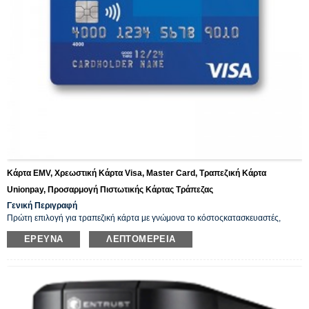
Κάρτα EMV, Χρεωστική Κάρτα Visa, Master Card, Τραπεζική Κάρτα
Unionpay, Προσαρμογή Πιστωτικής Κάρτας Τράπεζας
Γενική Περιγραφή
Πρώτη επιλογή για τραπεζική κάρτα με γνώμονα το κόστος
κατασκευαστές
,
υποστηρίζουμε όλα τα προφίλ από VISA, MasterCard, China UnionPay, AMEX
ΈΡΕΥΝΑ
ΛΕΠΤΟΜΈΡΕΙΑ
έως κάρτες JCB. Η επαγγελματική ομάδα πωλήσεών μας μπορεί επίσης να σας
βοηθήσει να επιλέξετε την αντίστοιχη τεχνολογία για την εφαρμογή και το
περιβάλλον της αγοράς σας. Παρέχουμε επίσης λύσεις EMV.