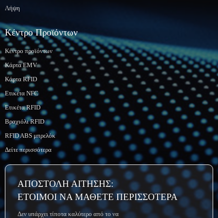
Λήψη
Κέντρο Προϊόντων
Κέντρο προϊόντων
Κάρτα EMV
Κάρτα RFID
Ετικέτα NFC
Ετικέτα RFID
Βραχιόλι RFID
RFID ABS μπρελόκ
Δείτε περισσότερα
ΑΠΟΣΤΟΛΗ ΑΙΤΗΣΗΣ:
ΕΤΟΙΜΟΙ ΝΑ ΜΑΘΕΤΕ ΠΕΡΙΣΣΟΤΕΡΑ
Δεν υπάρχει τίποτα καλύτερο από το να