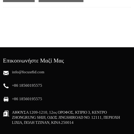
συστήματος είναι η βελτίωση της αποτελεσματικότητας του ελέγχου
αποθέματος βιβλίων/αρχείων, της τοποθεσίας, της υπηρεσίας
αυτοεξυπηρέτησης επιστροφής βιβλίων και της διαχείρισης κατά της κλοπής
κ.λπ.
Επικοινωνήστε Μαζί Μας
info@focusrfid.com
+86 18560195575
+86 18560195575
ΑΙΘΟΥΣΑ 1209-1210, 12ος ΟΡΟΦΟΣ, ΚΤΙΡΙΟ 3, ΚΕΝΤΡΟ
ZHONGRUNG SHIJI, ΟΔΟΣ JINGSHIROAD NO. 12111, ΠΕΡΙΟΧΗ
LIXIA, ΠΟΛΗ ΤΖΙΝΑΝ, ΚΙΝΑ 250014