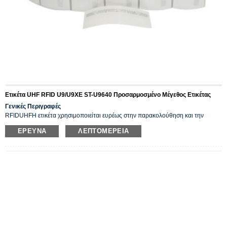
Ετικέτα UHF RFID U9/U9XE ST-U9640 Προσαρμοσμένο Μέγεθος Ετικέτας
Γενικές Περιγραφές
RFID
UHF
Η ετικέτα χρησιμοποιείται ευρέως στην παρακολούθηση και την
αναγνώριση περιουσιακών στοιχείων, στη διαχείριση αποθήκης
, εργοστάσια
ΈΡΕΥΝΑ
ΛΕΠΤΟΜΈΡΕΙΑ
ένδυσης, διαχείριση logistics, λιανικές επιχειρήσεις κ.λπ. Συσκευάζεται σε ρολό
και εκτυπώσιμο με εκτυπωτή RFID και κωδικοποιεί εξατομικευμένα δεδομένα.