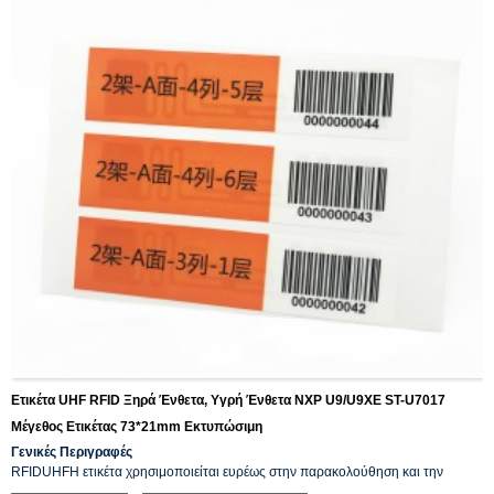
Ετικέτα UHF RFID Ξηρά Ένθετα, Υγρή Ένθετα NXP U9/U9XE ST-U7017
Μέγεθος Ετικέτας 73*21mm Εκτυπώσιμη
Γενικές Περιγραφές
RFID
UHF
Η ετικέτα χρησιμοποιείται ευρέως στην παρακολούθηση και την
αναγνώριση περιουσιακών στοιχείων, στη διαχείριση αποθήκης
, εργοστάσια