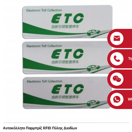
Τ
W
Αυτοκόλλητο Παρμπρίζ RFID Πύλης Διοδίων