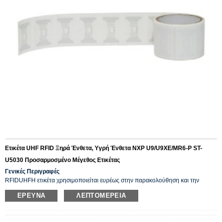
Ετικέτα UHF RFID Ξηρά Ένθετα, Υγρή Ένθετα NXP U9/U9XE/MR6-P ST-
U5030 Προσαρμοσμένο Μέγεθος Ετικέτας
Γενικές Περιγραφές
RFID
UHF
Η ετικέτα χρησιμοποιείται ευρέως στην παρακολούθηση και την
αναγνώριση περιουσιακών στοιχείων, στη διαχείριση αποθήκης
, εργοστάσια
ΈΡΕΥΝΑ
ΛΕΠΤΟΜΈΡΕΙΑ
ένδυσης, διαχείριση logistics, λιανικές επιχειρήσεις κ.λπ. Συσκευάζεται σε ρολό
και εκτυπώσιμο με εκτυπωτή RFID και κωδικοποιεί εξατομικευμένα δεδομένα.