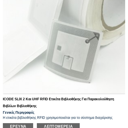
ICODE SLIX 2 Και UHF RFID Ετικέτα Βιβλιοθήκης Για Παρακολούθηση
Βιβλίων Βιβλιοθήκης
Γενικές Περιγραφές
Η ετικέτα βιβλιοθήκης RFID χρησιμοποιείται για το σύστημα διαχείρισης
βιβλίων/αρχείων, συνεργάζεται με την κεραία RFID και τον αναγνώστη για την
ΈΡΕΥΝΑ
ΛΕΠΤΟΜΈΡΕΙΑ
επίτευξη έξυπνης διαχείρισης της βιβλιοθήκης. Ο κύριος σκοπός του