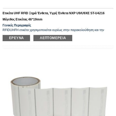
Ετικέτα UHF RFID Ξηρά Ένθετα, Υγρή Ένθετα NXP U9/U9XE ST-U4216
Μέγεθος Ετικέτας 46*19mm
Γενικές Περιγραφές
RFID
UHF
Η ετικέτα χρησιμοποιείται ευρέως στην παρακολούθηση και την
αναγνώριση περιουσιακών στοιχείων, στη διαχείριση αποθήκης
, εργοστάσια
ΈΡΕΥΝΑ
ΛΕΠΤΟΜΈΡΕΙΑ
ένδυσης, διαχείριση logistics, λιανικές επιχειρήσεις κ.λπ. Συσκευάζεται σε ρολό
και εκτυπώσιμο με εκτυπωτή RFID και κωδικοποιεί εξατομικευμένα δεδομένα.