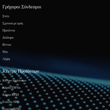
Γρήγοροι Σύνδεσμοι
Σπίτι
Σχετικά με εμάς
Προϊόντα
Διάλυμα
Βίντεο
Νέα
Λήψη
Κέντρο Προϊόντων
Κέντρο προϊόντων
Κάρτα EMV
Κάρτα RFID
Ετικέτα NFC
Ετικέτα RFID