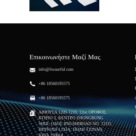
Επικοινωνήστε Μαζί Μας
info@focusrfid.com
+86 18560195575
+86 18560195575
ΑΙΘΟΥΣΑ 1209-1210, 12ος ΟΡΟΦΟΣ,
ΚΤΙΡΙΟ 3, ΚΕΝΤΡΟ ZHONGRUNG
SHIJI, ΟΔΟΣ JINGSHIROAD NO. 12111,
ΠΕΡΙΟΧΗ LIXIA, ΠΟΛΗ ΤΖΙΝΑΝ,
ΚΙΝΑ 250014