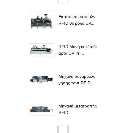
Εκτύπωση ετικετών
RFID σε ρολό UV...
RFID Μονή ετικέτα/κ
άρτα UV Pri...
Μηχανή συναρμολό
γησης τσιπ RFID...
Μηχανή μετατροπής
RFID...