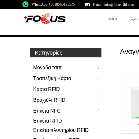
WhatsApp:+8618560195575
E-mail: info@focusrfid.com
Σπίτι
Σχε
Αναγν
Κατηγορίες
Μονάδα τσιπ
Τραπεζική Κάρτα
Κάρτα RFID
Βραχιόλι RFID
Ετικέτα NFC
Ετικέτα RFID
Ετικέτα πλυντηρίου RFID