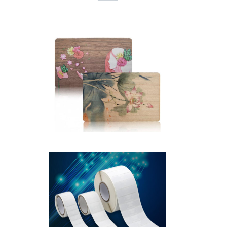
Ξύλινη κάρτα κλειδιο
ύ RFID με μπρελόκ