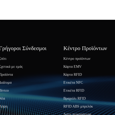
Γρήγοροι Σύνδεσμοι
Κέντρο Προϊόντων
Σπίτι
Κέντρο προϊόντων
Σχετικά με εμάς
Κάρτα EMV
Προϊόντα
Κάρτα RFID
Διάλυμα
Ετικέτα NFC
Βίντεο
Ετικέτα RFID
Νέα
Βραχιόλι RFID
Λήψη
RFID ABS μπρελόκ
Δείτε περισσότερα