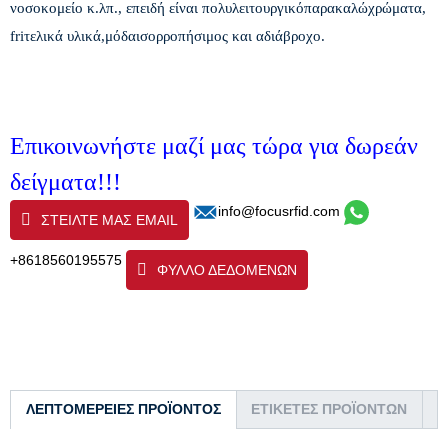
νοσοκομείο κ.λπ., επειδή είναι πολυλειτουργικό
παρακαλώ
χρώματα,
fr
i
τελικά υλικά,
μόδα
ισορροπήσιμος
και αδιάβροχο.
Επικοινωνήστε μαζί μας τώρα για δωρεάν
δείγματα!!!
info@focusrfid.com
ΣΤΕΊΛΤΕ ΜΑΣ EMAIL
+8618560195575
ΦΥΛΛΟ ΔΕΔΟΜΕΝΩΝ
ΛΕΠΤΟΜΈΡΕΙΕΣ ΠΡΟΪΌΝΤΟΣ
ΕΤΙΚΈΤΕΣ ΠΡΟΪΌΝΤΩΝ