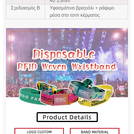
40*25mm
Σχεδιασμός Β
Υφασμάτινο βραχιόλι + ράψιμο
μέσα στο τσιπ κέρματος