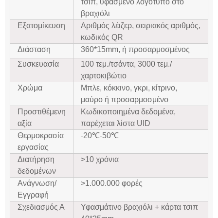
τσιπ, υφασμένο λογότυπο στο
βραχιόλι
Εξατομίκευση
Αριθμός λέιζερ, σειριακός αριθμός,
κωδικός QR
Διάσταση
360*15mm, ή προσαρμοσμένος
Συσκευασία
100 τεμ./τσάντα, 3000 τεμ./
χαρτοκιβώτιο
Χρώμα
Μπλε, κόκκινο, γκρι, κίτρινο,
μαύρο ή προσαρμοσμένο
Προστιθέμενη
Κωδικοποιημένα δεδομένα,
αξία
παρέχεται λίστα UID
Θερμοκρασία
-20℃-50℃
εργασίας
Διατήρηση
>10 χρόνια
δεδομένων
Ανάγνωση/
>1.000.000 φορές
Εγγραφή
Σχεδιασμός Α
Υφασμάτινο βραχιόλι + κάρτα τσιπ