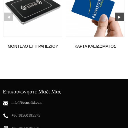
ΜΟΝΤΈΛΟ ΕΠΙΤΡΑΠΈΖΙΟΥ
ΚΆΡΤΑ ΚΛΕΙΔΏΜΑΤΟΣ
ΑΝΑΓΝΏΣΤΗ RFID UHF: ST-
ΞΕΝΟΔΟΧΕΊΟΥ VINGCARD
TB3
1K ULTRALIGHT EV1
Επικοινωνήστε Μαζί Μας
info@focusrfid.com
+86 18560195575