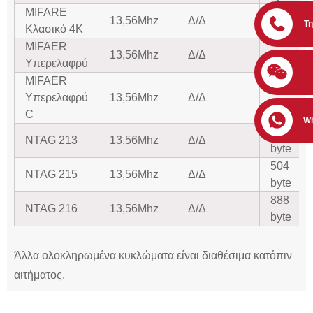
MIFARE
13,56Mhz
Δ/Δ
4k byte
Τ
Κλασικό 4K
MIFAER
13,56Mhz
Δ/Δ
512 bit
Υπερελαφρύ
MIFAER
1536
Υπερελαφρύ
13,56Mhz
Δ/Δ
bit
C
W
144
NTAG 213
13,56Mhz
Δ/Δ
byte
504
NTAG 215
13,56Mhz
Δ/Δ
byte
888
NTAG 216
13,56Mhz
Δ/Δ
byte
Άλλα ολοκληρωμένα κυκλώματα είναι διαθέσιμα κατόπιν
αιτήματος.