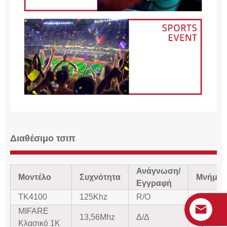
Διαθέσιμο τσιπ
Ανάγνωση/
Μοντέλο
Συχνότητα
Μνήμη
Εγγραφή
ΤΚ4100
125Khz
R/O
64 bit
MIFARE
1K
13,56Mhz
Δ/Δ
Κλασικό 1K
byte