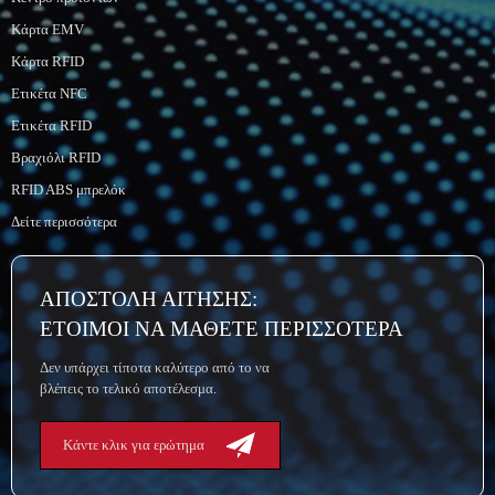
Κάρτα EMV
Κάρτα RFID
Ετικέτα NFC
Ετικέτα RFID
Βραχιόλι RFID
RFID ABS μπρελόκ
Δείτε περισσότερα
ΑΠΟΣΤΟΛΗ ΑΙΤΗΣΗΣ:
ΕΤΟΙΜΟΙ ΝΑ ΜΑΘΕΤΕ ΠΕΡΙΣΣΟΤΕΡΑ
Δεν υπάρχει τίποτα καλύτερο από το να
βλέπεις το τελικό αποτέλεσμα.
Κάντε κλικ για ερώτημα