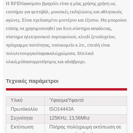
Η RFID
ύφασμα
το βραχιόλι είναι
η μίας χρήσης χρήση ως
εισιτήριο για φεστιβάλ, μουσικές εκδηλώσεις και αθλητικούς
αγώνες. Είναι σχεδιασμένο μοντέρνο και έξυπνο. Θα μπορούσε
επίσης να χρησιμοποιηθεί για δευτ.
σύστημα ασφάλειας,
σύστημα ηλεκτρονικού πορτοφολιού, κλειδί ξενοδοχείου,
πρόγραμμα πιστότητας, νοσοκομείο κ.λπ., επειδή είναι
πολυλειτουργικό
παρακαλώ
χρώματα, fr
i
τελικά
υλικά,
μόδα
ισορροπήσιμος
και αδιάβροχο.
Τεχνικές παράμετροι
Υλικό
Ύφασμα/Υφαντό
Πρωτόκολλο
ISO14443A
Συχνότητα
125KHz, 13,56Mhz
Εκτύπωση
Πλήρης πολύχρωμη εκτύπωση σε