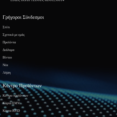
Γρήγοροι Σύνδεσμοι
Σπίτι
Σχετικά με εμάς
Προϊόντα
Διάλυμα
Βίντεο
Νέα
Λήψη
Κέντρο Προϊόντων
Κέντρο προϊόντων
Κάρτα EMV
Κάρτα RFID