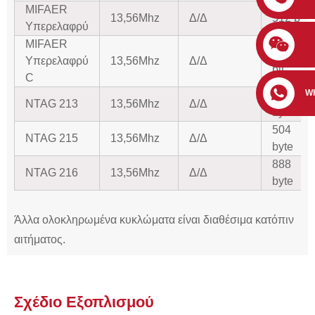
MIFAER
13,56Mhz
Δ/Δ
512 bit
Υπερελαφρύ
MIFAER
1536
Υπερελαφρύ
13,56Mhz
Δ/Δ
bit
C
W
144
NTAG 213
13,56Mhz
Δ/Δ
byte
504
NTAG 215
13,56Mhz
Δ/Δ
byte
888
NTAG 216
13,56Mhz
Δ/Δ
byte
Άλλα ολοκληρωμένα κυκλώματα είναι διαθέσιμα κατόπιν
αιτήματος.
Σχέδιο Εξοπλισμού