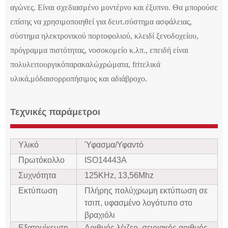
αγώνες. Είναι σχεδιασμένο μοντέρνο και έξυπνο. Θα μπορούσε
επίσης να χρησιμοποιηθεί για δευτ.
σύστημα ασφάλειας,
σύστημα ηλεκτρονικού πορτοφολιού, κλειδί ξενοδοχείου,
πρόγραμμα πιστότητας, νοσοκομείο κ.λπ., επειδή είναι
πολυλειτουργικό
παρακαλώ
χρώματα, fr
i
τελικά
υλικά,
μόδα
ισορροπήσιμος
και αδιάβροχο.
Τεχνικές παράμετροι
Υλικό
Ύφασμα/Υφαντό
Πρωτόκολλο
ISO14443A
Συχνότητα
125KHz, 13,56Mhz
Εκτύπωση
Πλήρης πολύχρωμη εκτύπωση σε
τσιπ, υφασμένο λογότυπο στο
βραχιόλι
Εξατομίκευση
Αριθμός λέιζερ, σειριακός αριθμός,