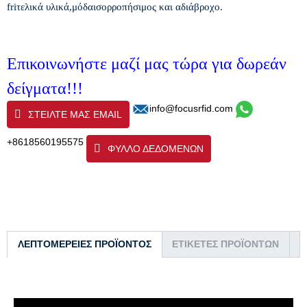
fr
i
τελικά υλικά,
μόδα
ισορροπήσιμος
και αδιάβροχο.
Επικοινωνήστε μαζί μας τώρα για δωρεάν
δείγματα!!!
info@focusrfid.com
ΣΤΕΊΛΤΕ ΜΑΣ EMAIL
+8618560195575
ΦΥΛΛΟ ΔΕΔΟΜΕΝΩΝ
ΛΕΠΤΟΜΈΡΕΙΕΣ ΠΡΟΪΌΝΤΟΣ
ΕΤΙΚΈΤΕΣ ΠΡΟΪΌΝΤΩΝ