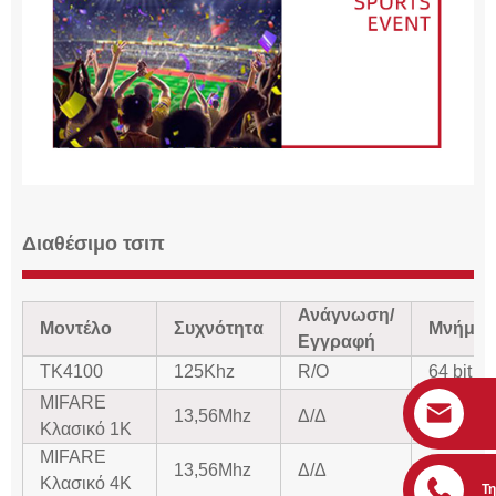
Διαθέσιμο τσιπ
Ανάγνωση/
Μοντέλο
Συχνότητα
Μνήμη
Εγγραφή
ΤΚ4100
125Khz
R/O
64 bit
MIFARE
1K
13,56Mhz
Δ/Δ
Κλασικό 1K
byte
MIFARE
13,56Mhz
Δ/Δ
4k byte
Κλασικό 4K
Τ