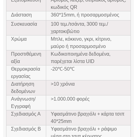
κωδικός QR
Διάσταση
360*15mm, ή προσαρμοσμένος
Συσκευασία
100 τεμ./τσάντα, 3000 τεμ./
χαρτοκιβώτιο
Χρώμα
Μπλε, κόκκινο, γκρι, κίτρινο,
μαύρο ή προσαρμοσμένο
Προστιθέμενη
Κωδικοποιημένα δεδομένα,
αξία
παρέχεται λίστα UID
Θερμοκρασία
-20℃-50℃
εργασίας
Διατήρηση
>10 χρόνια
δεδομένων
Ανάγνωση/
>1.000.000 φορές
Εγγραφή
Σχεδιασμός Α
Υφασμάτινο βραχιόλι + κάρτα τσιπ
40*25mm
Σχεδιασμός Β
Υφασμάτινο βραχιόλι + ράψιμο
μέσα στο τσιπ κέρματος