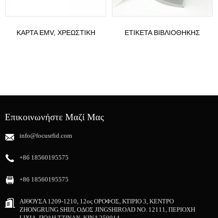
ΚΆΡΤΑ EMV, ΧΡΕΩΣΤΙΚΉ
ΕΤΙΚΈΤΑ ΒΙΒΛΙΟΘΉΚΗΣ
ΚΆΡΤΑ VISA, MASTERCARD,
ICODE SLIX 2 ΚΑΙ UHF RFID
UNIONPA...
ΓΙΑ ΒΙΒΛΙΟΘΉΚΕΣ...
Επικοινωνήστε Μαζί Μας
info@focusrfid.com
+86 18560195575
+86 18560195575
ΑΙΘΟΥΣΑ 1209-1210, 12ος ΟΡΟΦΟΣ, ΚΤΙΡΙΟ 3, ΚΕΝΤΡΟ
ZHONGRUNG SHIJI, ΟΔΟΣ JINGSHIROAD NO. 12111, ΠΕΡΙΟΧΗ
LIXIA, ΠΟΛΗ ΤΖΙΝΑΝ, ΚΙΝΑ 250014