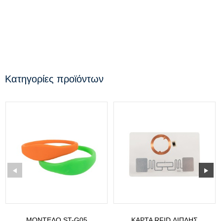
Κατηγορίες προϊόντων
ΜΟΝΤΈΛΟ ST-G05
ΚΆΡΤΑ RFID ΔΙΠΛΉΣ