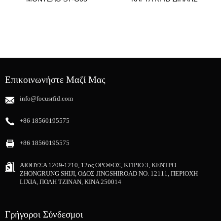
ΚΟΡΥΦΑΊΑ ΠΏΛΗΣΗ RFID
ΣΥΧΝΌΤΗΤΑΣ EM TK4100
ΣΙΛΙΚΌΝΗΣ ΒΡΑΧΙΌΛΙ 55...
ΚΑΙ ΣΥΧΝΌΤΗΤΑ UHF...
Επικοινωνήστε Μαζί Μας
info@focusrfid.com
+86 18560195575
+86 18560195575
ΑΙΘΟΥΣΑ 1209-1210, 12ος ΟΡΟΦΟΣ, ΚΤΙΡΙΟ 3, ΚΕΝΤΡΟ
ZHONGRUNG SHIJI, ΟΔΟΣ JINGSHIROAD NO. 12111, ΠΕΡΙΟΧΗ
LIXIA, ΠΟΛΗ ΤΖΙΝΑΝ, ΚΙΝΑ 250014
Γρήγοροι Σύνδεσμοι