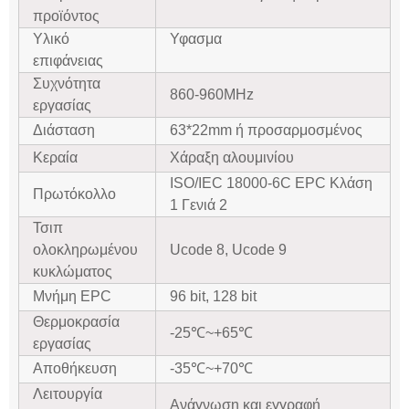
προϊόντος
Υλικό
Υφασμα
επιφάνειας
Συχνότητα
860-960MHz
εργασίας
Διάσταση
63*22mm ή προσαρμοσμένος
Κεραία
Χάραξη αλουμινίου
ISO/IEC 18000-6C EPC Κλάση
Πρωτόκολλο
1 Γενιά 2
Τσιπ
ολοκληρωμένου
Ucode 8, Ucode 9
κυκλώματος
Μνήμη EPC
96 bit, 128 bit
Θερμοκρασία
-25℃~+65℃
εργασίας
Αποθήκευση
-35℃~+70℃
Λειτουργία
Ανάγνωση και εγγραφή