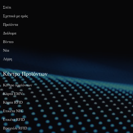
Σπίτι
Σχετικά με εμάς
Προϊόντα
Διάλυμα
Βίντεο
Νέα
Λήψη
Κέντρο Προϊόντων
Κέντρο προϊόντων
Κάρτα EMV
Κάρτα RFID
Ετικέτα NFC
Ετικέτα RFID
Βραχιόλι RFID