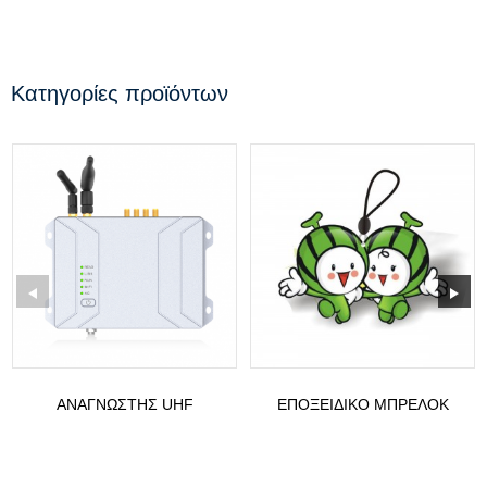
Κατηγορίες προϊόντων
ΑΝΑΓΝΏΣΤΗΣ UHF
ΕΠΟΞΕΙΔΙΚΌ ΜΠΡΕΛΌΚ
ANDROID ST-F400
NFC