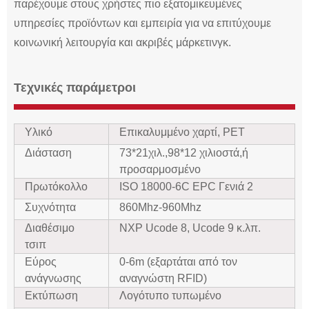
παρέχουμε στους χρήστες πιο εξατομικευμένες
υπηρεσίες προϊόντων και εμπειρία για να επιτύχουμε
κοινωνική λειτουργία και ακριβές μάρκετινγκ.
Τεχνικές παράμετροι
Υλικό
Επικαλυμμένο χαρτί, PET
Διάσταση
73
*
21
χιλ.,
98*12 χιλιοστά,
ή
προσαρμοσμένο
Πρωτόκολλο
ISO 18000-6C EPC Γενιά 2
Συχνότητα
860Mhz-960Mhz
Διαθέσιμο
NXP Ucode 8, Ucode 9 κ.λπ.
τσιπ
Εύρος
0-
6
m (εξαρτάται από τον
ανάγνωσης
αναγνώστη RFID)
Εκτύπωση
Λογότυπο τυπωμένο