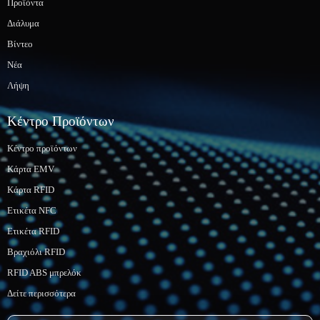
Προϊόντα
Διάλυμα
Βίντεο
Νέα
Λήψη
Κέντρο Προϊόντων
Κέντρο προϊόντων
Κάρτα EMV
Κάρτα RFID
Ετικέτα NFC
Ετικέτα RFID
Βραχιόλι RFID
RFID ABS μπρελόκ
Δείτε περισσότερα