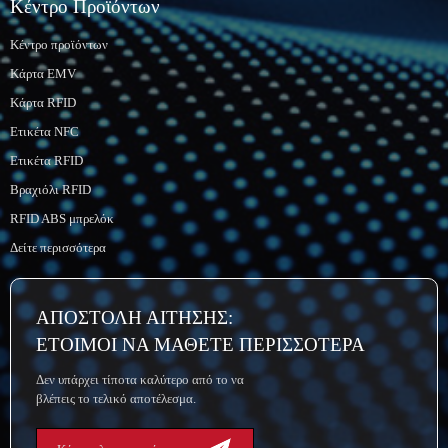
Κέντρο Προϊόντων
Κέντρο προϊόντων
Κάρτα EMV
Κάρτα RFID
Ετικέτα NFC
Ετικέτα RFID
Βραχιόλι RFID
RFID ABS μπρελόκ
Δείτε περισσότερα
ΑΠΟΣΤΟΛΗ ΑΙΤΗΣΗΣ:
ΕΤΟΙΜΟΙ ΝΑ ΜΑΘΕΤΕ ΠΕΡΙΣΣΟΤΕΡΑ
Δεν υπάρχει τίποτα καλύτερο από το να
βλέπεις το τελικό αποτέλεσμα.