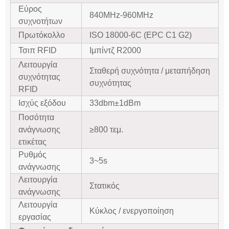
Εύρος
840MHz-960MHz
συχνοτήτων
Πρωτόκολλο
ISO 18000-6C (EPC C1 G2)
Τσιπ RFID
Ιμπίντζ R2000
Λειτουργία
Σταθερή συχνότητα / μεταπήδηση
συχνότητας
συχνότητας
RFID
Ισχύς εξόδου
33dbm±1dBm
Ποσότητα
ανάγνωσης
≥800 τεμ.
ετικέτας
Ρυθμός
3~5s
ανάγνωσης
Λειτουργία
Στατικός
ανάγνωσης
Λειτουργία
Κύκλος / ενεργοποίηση
εργασίας