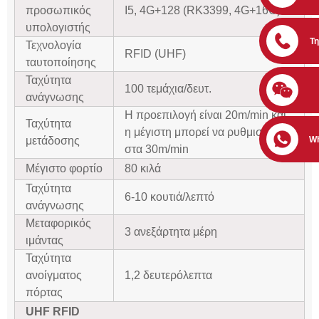
προσωπικός
I5, 4G+128 (RK3399, 4G+16G)
υπολογιστής
Τ
Τεχνολογία
RFID (UHF)
ταυτοποίησης
Ταχύτητα
100 τεμάχια/δευτ.
ανάγνωσης
Η προεπιλογή είναι 20m/min και
Ταχύτητα
η μέγιστη μπορεί να ρυθμιστεί
W
μετάδοσης
στα 30m/min
Μέγιστο φορτίο
80 κιλά
Ταχύτητα
6-10 κουτιά/λεπτό
ανάγνωσης
Μεταφορικός
3 ανεξάρτητα μέρη
ιμάντας
Ταχύτητα
ανοίγματος
1,2 δευτερόλεπτα
πόρτας
UHF RFID