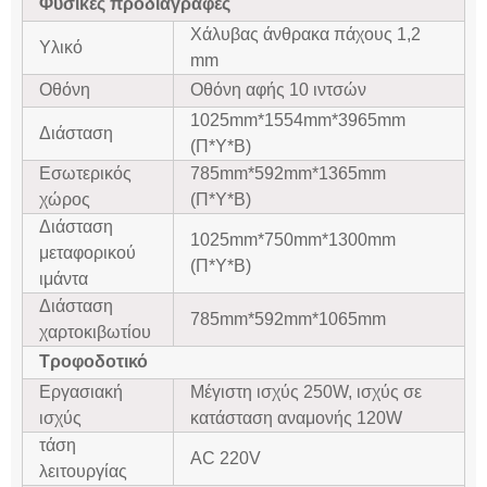
Φυσικές προδιαγραφές
Χάλυβας άνθρακα πάχους 1,2
Υλικό
mm
Οθόνη
Οθόνη αφής 10 ιντσών
1025mm*1554mm*3965mm
Διάσταση
(Π*Υ*Β)
Εσωτερικός
785mm*592mm*1365mm
χώρος
(Π*Υ*Β)
Διάσταση
1025mm*750mm*1300mm
μεταφορικού
(Π*Υ*Β)
ιμάντα
Διάσταση
785mm*592mm*1065mm
χαρτοκιβωτίου
Τροφοδοτικό
Εργασιακή
Μέγιστη ισχύς 250W, ισχύς σε
ισχύς
κατάσταση αναμονής 120W
τάση
AC 220V
λειτουργίας