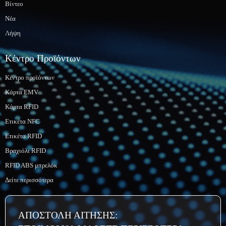
Βίντεο
Νέα
Λήψη
Κέντρο Προϊόντων
Κέντρο προϊόντων
Κάρτα EMV
Κάρτα RFID
Ετικέτα NFC
Ετικέτα RFID
Βραχιόλι RFID
RFID ABS μπρελόκ
Δείτε περισσότερα
ΑΠΟΣΤΟΛΗ ΑΙΤΗΣΗΣ: