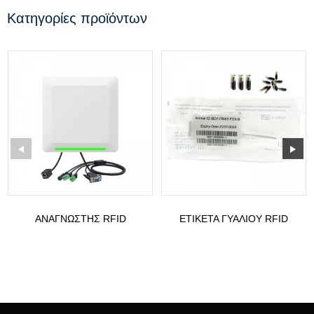
Κατηγορίες προϊόντων
ΑΝΑΓΝΏΣΤΗΣ RFID
ΕΤΙΚΈΤΑ ΓΥΑΛΙΟΎ RFID
ΜΕΣΑΊΑΣ ΕΜΒΈΛΕΙΑΣ F
134.2KHZ ΓΙΑ
SERIAL UHF 9DBI...
ΠΑΡΑΚΟΛΟΎΘΗΣΗ
ΚΑΤΟΙΚΊΔΙΩΝ ΖΏΩΝ ΜΕ...