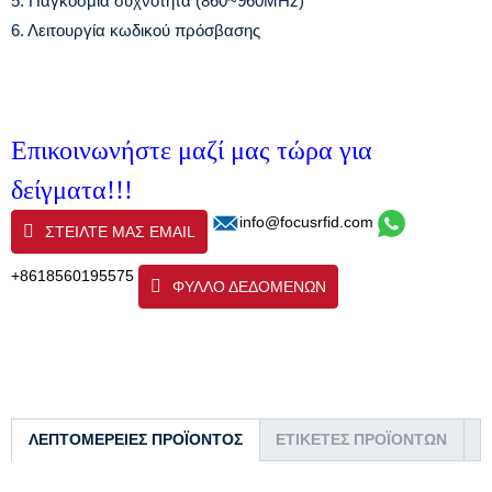
5. Παγκόσμια συχνότητα (860~960MHz)
6. Λειτουργία κωδικού πρόσβασης
Επικοινωνήστε μαζί μας τώρα για
δείγματα!!!
info@focusrfid.com
ΣΤΕΊΛΤΕ ΜΑΣ EMAIL
+8618560195575
ΦΥΛΛΟ ΔΕΔΟΜΕΝΩΝ
ΛΕΠΤΟΜΈΡΕΙΕΣ ΠΡΟΪΌΝΤΟΣ
ΕΤΙΚΈΤΕΣ ΠΡΟΪΌΝΤΩΝ