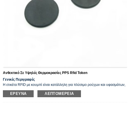
Ανθεκτικό Σε Υψηλές Θερμοκρασίες PPS Rfid Token
Γενικές Περιγραφές
Η ετικέτα RFID με κουμπί είναι κατάλληλη για πλύσιμο ρούχων και υφασμάτων,
η οποία εξακολουθεί να λειτουργεί καλά κάτω από 85℃ για 60 λεπτά
ΈΡΕΥΝΑ
ΛΕΠΤΟΜΈΡΕΙΑ
συνεχόμενα.
Η ετικέτα κουμπιού rfid χρησιμοποιείται ευρέως στη Βιομηχανική Νοημοσύνη,
την Παρακολούθηση, τον Αυτοματισμό, την Περιπολία, το Πλυντήριο Πιάτων,
την Παρακολούθηση Ηλεκτρικών Πόρων, τη Βιομηχανία Πλυντηρίων, τα
Σεντόνια Νοσοκομείων/Ξενοδοχείων, το Πλύσιμο Φόρμας, το Εργοστάσιο
Ένδυσης, τα Στεγνά Καθαριστήρια και άλλες μεγάλες ενοποιημένες μονάδες
διαχείρισης πλυντηρίων.