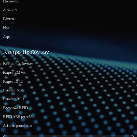
Προϊόντα
Διάλυμα
Βίντεο
Νέα
Λήψη
Κέντρο Προϊόντων
Κέντρο προϊόντων
Κάρτα EMV
Κάρτα RFID
Ετικέτα NFC
Ετικέτα RFID
Βραχιόλι RFID
RFID ABS μπρελόκ
Δείτε περισσότερα