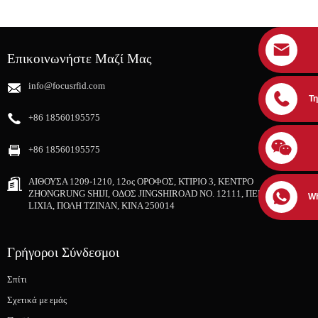
Επικοινωνήστε Μαζί Μας
info@focusrfid.com
Τ
+86 18560195575
+86 18560195575
ΑΙΘΟΥΣΑ 1209-1210, 12ος ΟΡΟΦΟΣ, ΚΤΙΡΙΟ 3, ΚΕΝΤΡΟ
ZHONGRUNG SHIJI, ΟΔΟΣ JINGSHIROAD NO. 12111, ΠΕΡΙΟΧΗ
W
LIXIA, ΠΟΛΗ ΤΖΙΝΑΝ, ΚΙΝΑ 250014
Γρήγοροι Σύνδεσμοι
Σπίτι
Σχετικά με εμάς