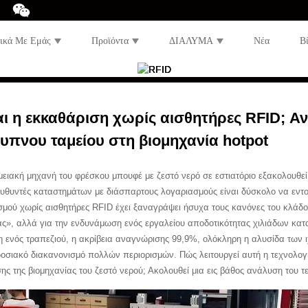
τικά Με Εμάς
Προϊόντα
ΔΙΑΛΥΜΑ
Νέα
Β
ναι η εκκαθάριση χωρίς αισθητήρες RFID; Α
ξυπνου ταμείου στη βιομηχανία hotpot
μειακή μηχανή του φρέσκου μπουφέ με ζεστό νερό σε εστιατόριο εξακολουθεί
ιευθυντές καταστημάτων με διάσπαρτους λογαριασμούς είναι δύσκολο να εντ
σμού χωρίς αισθητήρες RFID έχει ξαναγράψει ήσυχα τους κανόνες του κλάδου.
ας», αλλά για την ενδυνάμωση ενός εργαλείου αποδοτικότητας χιλιάδων κατ
η ενός τραπεζιού, η ακρίβεια αναγνώρισης 99,9%, ολόκληρη η αλυσίδα των
οσιακό διακανονισμό πολλών περιορισμών. Πώς λειτουργεί αυτή η τεχνολογία
ης της βιομηχανίας του ζεστό νερού; Ακολουθεί μια εις βάθος ανάλυση του τ