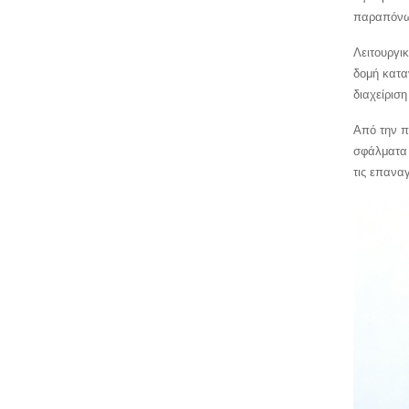
παραπόνων
Λειτουργι
δομή κατα
διαχείρισ
Από την π
σφάλματα 
τις επανα