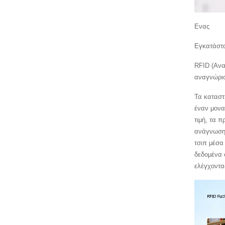
Ενας
Εγκατάστα
RFID (Ανα
αναγνώρισ
Τα καταστ
έναν μονα
τιμή, τα 
ανάγνωσης
τσιπ μέσα
δεδομένα 
ελέγχοντας