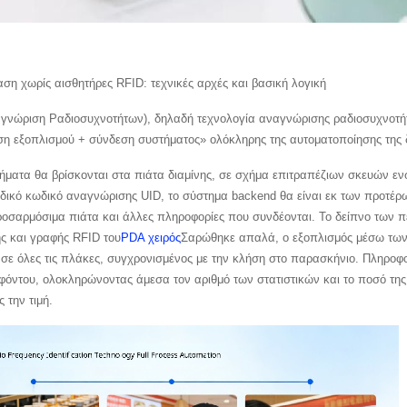
ση χωρίς αισθητήρες RFID: τεχνικές αρχές και βασική λογική
γνώριση Ραδιοσυχνοτήτων), δηλαδή τεχνολογία αναγνώρισης ραδιοσυχνοτήτω
η εξοπλισμού + σύνδεση συστήματος» ολόκληρης της αυτοματοποίησης της δ
ήματα θα βρίσκονται στα πιάτα διαμίνης, σε σχήμα επιτραπέζιων σκευών ε
δικό κωδικό αναγνώρισης UID, το σύστημα backend θα είναι εκ των προτέρων
προσαρμόσιμα πιάτα και άλλες πληροφορίες που συνδέονται. Το δείπνο των π
 και γραφής RFID του
PDA χειρός
Σαρώθηκε απαλά, ο εξοπλισμός μέσω των 
 σε όλες τις πλάκες, συγχρονισμένος με την κλήση στο παρασκήνιο. Πληρο
φόντου, ολοκληρώνοντας άμεσα τον αριθμό των στατιστικών και το ποσό της 
 την τιμή.