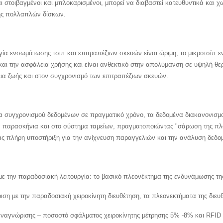
ναι στοιβαγμένοι και μπλοκαρισμένοι, μπορεί να διαβαστεί κατευθυντικά και 
ς πολλαπλών δίσκων.
γία ενσωμάτωσης τσιπ και επιτραπέζιων σκευών είναι ώριμη, το μικροτσίπ 
και την ασφάλεια χρήσης και είναι ανθεκτικό στην απολύμανση σε υψηλή θε
εια ζωής και στον συγχρονισμό των επιτραπέζιων σκευών.
α συγχρονισμού δεδομένων σε πραγματικό χρόνο, τα δεδομένα διακανονισμ
 παρασκήνια και στο σύστημα ταμείων, πραγματοποιώντας "σάρωση της πλάκ
ς πλήρη υποστήριξη για την ανίχνευση παραγγελιών και την ανάλυση δεδο
με την παραδοσιακή λειτουργία: το βασικό πλεονέκτημα της ενδυνάμωσης τη
ιση με την παραδοσιακή χειροκίνητη διευθέτηση, τα πλεονεκτήματα της διευ
αναγνώρισης – ποσοστό σφάλματος χειροκίνητης μέτρησης 5% -8% και RFID 