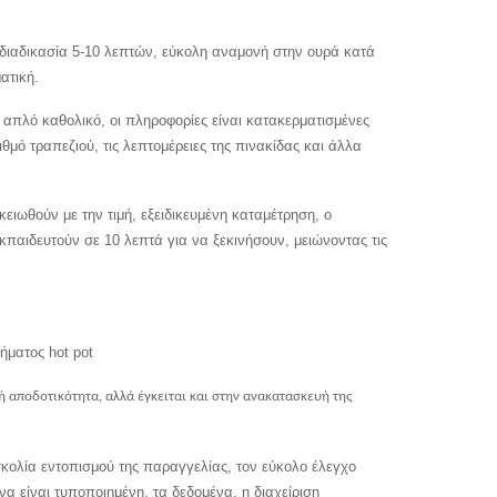
 διαδικασία 5-10 λεπτών, εύκολη αναμονή στην ουρά κατά
ατική.
απλό καθολικό, οι πληροφορίες είναι κατακερματισμένες
θμό τραπεζιού, τις λεπτομέρειες της πινακίδας και άλλα
ειωθούν με την τιμή, εξειδικευμένη καταμέτρηση, ο
κπαιδευτούν σε 10 λεπτά για να ξεκινήσουν, μειώνοντας τις
ήματος hot pot
 αποδοτικότητα, αλλά έγκειται και στην ανακατασκευή της
κολία εντοπισμού της παραγγελίας, τον εύκολο έλεγχο
α είναι τυποποιημένη, τα δεδομένα, η διαχείριση