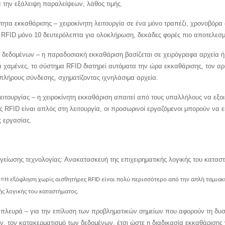
α την εξάλειψη παραλείψεων, λάθος τιμής.
τητα εκκαθάρισης – χειροκίνητη λειτουργία σε ένα μόνο τραπέζι, χρονοβόρα
, RFID μόνο 10 δευτερόλεπτα για ολοκλήρωση, δεκάδες φορές πιο αποτελεσμ
η δεδομένων – η παραδοσιακή εκκαθάριση βασίζεται σε χειρόγραφα αρχεία ή 
α χαμένες, το σύστημα RFID διατηρεί αυτόματα την ώρα εκκαθάρισης, τον αρι
πλήρους σύνδεσης, σχηματίζοντας ιχνηλάσιμα αρχεία.
ειτουργίας – η χειροκίνητη εκκαθάριση απαιτεί από τους υπαλλήλους να εξοικ
ς RFID είναι απλός στη λειτουργία, οι προσωρινοί εργαζόμενοι μπορούν να ε
ς εργασίας.
γείωσης τεχνολογίας: Ανακατασκευή της επιχειρηματικής λογικής του καταστ
⭐
Η εξόφληση χωρίς αισθητήρες RFID είναι πολύ περισσότερο από την απλή ταμιακή
ής λογικής του καταστήματος.
ή πλευρά – για την επίλυση των προβληματικών σημείων που αφορούν τη δυσ
, τον κατακερματισμό των δεδομένων, έτσι ώστε η διαδικασία εκκαθάρισης ν