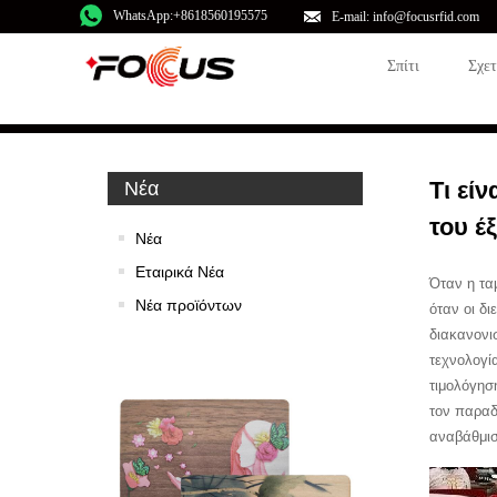
WhatsApp:+8618560195575
E-mail: info@focusrfid.com
Σπίτι
Σχε
Τι εί
Νέα
του έ
Νέα
Εταιρικά Νέα
Όταν η τα
Νέα προϊόντων
όταν οι δ
διακανονι
τεχνολογί
τιμολόγησ
τον παραδ
αναβάθμισ