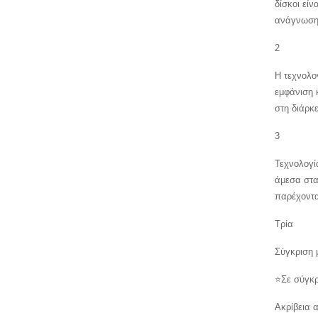
δίσκοι εί
ανάγνωση
2
Η τεχνολο
εμφάνιση 
στη διάρκ
3
Τεχνολογί
άμεσα στα
παρέχοντα
Τρία
Σύγκριση 
⭐
Σε σύγκρ
Ακρίβεια 