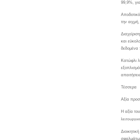
99,9%, γι
Αποδοτικό
την αιχμή
Διαχείρισ
και εύκολ
δεδομένα 
Κατώφλι λ
εξοπλισμό
απαιτήσει
Τέσσερα
Αξία προσ
Η αξία του
λειτουργικ
Διοικητικ
σφαλμάτων