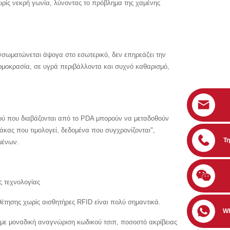
χωρίς νεκρή γωνία, λύνοντας το πρόβλημα της χαμένης
ενσωματώνεται άψογα στο εσωτερικό, δεν επηρεάζει την
ρμοκρασία, σε υγρά περιβάλλοντα και συχνό καθαρισμό,
ού που διαβάζονται από το PDA μπορούν να μεταδοθούν
ας που τιμολογεί, δεδομένα που συγχρονίζονται",
Τ
μένων.
ς τεχνολογίας
θέτησης χωρίς αισθητήρες RFID είναι πολύ σημαντικά.
W
με μοναδική αναγνώριση κωδικού τσιπ, ποσοστό ακρίβειας