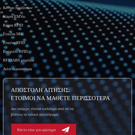
Κέντρο προϊόντων
Κάρτα EMV
Κάρτα RFID
Ετικέτα NFC
Ετικέτα RFID
Βραχιόλι RFID
RFID ABS μπρελόκ
Δείτε περισσότερα
ΑΠΟΣΤΟΛΗ ΑΙΤΗΣΗΣ:
ΕΤΟΙΜΟΙ ΝΑ ΜΑΘΕΤΕ ΠΕΡΙΣΣΟΤΕΡΑ
Δεν υπάρχει τίποτα καλύτερο από το να
βλέπεις το τελικό αποτέλεσμα.
Κάντε κλικ για ερώτημα