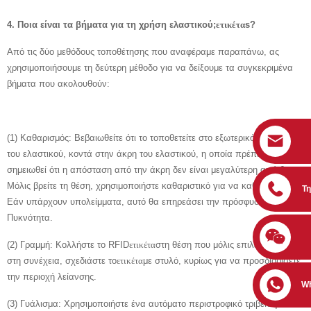
4. Ποια είναι τα βήματα για τη χρήση ελαστικού;
ετικέτα
s?
Από τις δύο μεθόδους τοποθέτησης που αναφέραμε παραπάνω, ας
χρησιμοποιήσουμε τη δεύτερη μέθοδο για να δείξουμε τα συγκεκριμένα
βήματα που ακολουθούν:
(1) Καθαρισμός: Βεβαιωθείτε ότι το τοποθετείτε στο εξωτερικό τοίχωμα
του ελαστικού, κοντά στην άκρη του ελαστικού, η οποία πρέπει να
σημειωθεί ότι η απόσταση από την άκρη δεν είναι μεγαλύτερη από 6 cm.
Μόλις βρείτε τη θέση, χρησιμοποιήστε καθαριστικό για να καθαρίσετε.
Τ
Εάν υπάρχουν υπολείμματα, αυτό θα επηρεάσει την πρόσφυση.
Πυκνότητα.
(2) Γραμμή: Κολλήστε το RFID
ετικέτα
στη θέση που μόλις επιλέξατε και,
στη συνέχεια, σχεδιάστε το
ετικέτα
με στυλό, κυρίως για να προσδιορίσετε
την περιοχή λείανσης.
W
(3) Γυάλισμα: Χρησιμοποιήστε ένα αυτόματο περιστροφικό τριβείο για να