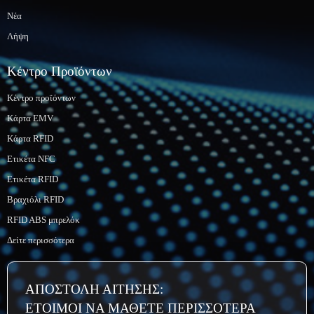
Νέα
Λήψη
Κέντρο Προϊόντων
Κέντρο προϊόντων
Κάρτα EMV
Κάρτα RFID
Ετικέτα NFC
Ετικέτα RFID
Βραχιόλι RFID
RFID ABS μπρελόκ
Δείτε περισσότερα
ΑΠΟΣΤΟΛΗ ΑΙΤΗΣΗΣ:
ΕΤΟΙΜΟΙ ΝΑ ΜΑΘΕΤΕ ΠΕΡΙΣΣΟΤΕΡΑ