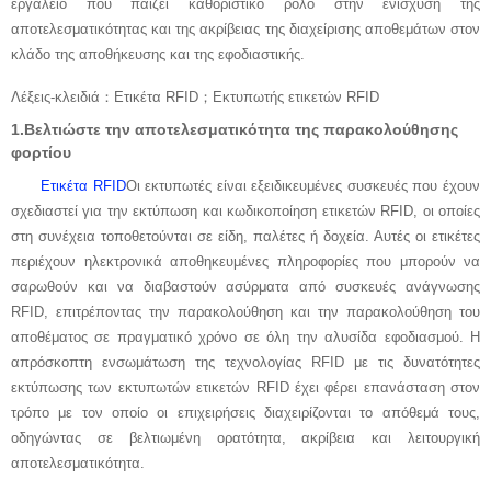
εργαλείο που παίζει καθοριστικό ρόλο στην ενίσχυση της
αποτελεσματικότητας και της ακρίβειας της διαχείρισης αποθεμάτων στον
κλάδο της αποθήκευσης και της εφοδιαστικής.
Λέξεις-κλειδιά
：
Ετικέτα RFID
；
Εκτυπωτής ετικετών RFID
1.
Βελτιώστε την αποτελεσματικότητα της παρακολούθησης
φορτίου
Ετικέτα RFID
Οι εκτυπωτές είναι εξειδικευμένες συσκευές που έχουν
σχεδιαστεί για την εκτύπωση και κωδικοποίηση ετικετών RFID, οι οποίες
στη συνέχεια τοποθετούνται σε είδη, παλέτες ή δοχεία. Αυτές οι ετικέτες
περιέχουν ηλεκτρονικά αποθηκευμένες πληροφορίες που μπορούν να
σαρωθούν και να διαβαστούν ασύρματα από συσκευές ανάγνωσης
RFID, επιτρέποντας την παρακολούθηση και την παρακολούθηση του
αποθέματος σε πραγματικό χρόνο σε όλη την αλυσίδα εφοδιασμού. Η
απρόσκοπτη ενσωμάτωση της τεχνολογίας RFID με τις δυνατότητες
εκτύπωσης των εκτυπωτών ετικετών RFID έχει φέρει επανάσταση στον
τρόπο με τον οποίο οι επιχειρήσεις διαχειρίζονται το απόθεμά τους,
οδηγώντας σε βελτιωμένη ορατότητα, ακρίβεια και λειτουργική
αποτελεσματικότητα.