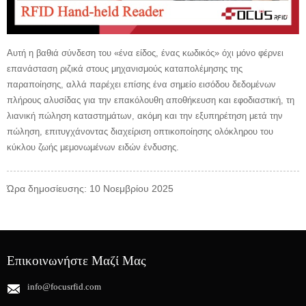
Αυτή η βαθιά σύνδεση του «ένα είδος, ένας κωδικός» όχι μόνο φέρνει
επανάσταση ριζικά στους μηχανισμούς καταπολέμησης της
παραποίησης, αλλά παρέχει επίσης ένα σημείο εισόδου δεδομένων
πλήρους αλυσίδας για την επακόλουθη αποθήκευση και εφοδιαστική, τη
λιανική πώληση καταστημάτων, ακόμη και την εξυπηρέτηση μετά την
πώληση, επιτυγχάνοντας διαχείριση οπτικοποίησης ολόκληρου του
κύκλου ζωής μεμονωμένων ειδών ένδυσης.
Ώρα δημοσίευσης: 10 Νοεμβρίου 2025
Επικοινωνήστε Μαζί Μας
info@focusrfid.com