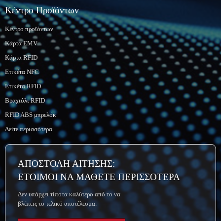
Κέντρο Προϊόντων
Κέντρο προϊόντων
Κάρτα EMV
Κάρτα RFID
Ετικέτα NFC
Ετικέτα RFID
Βραχιόλι RFID
RFID ABS μπρελόκ
Δείτε περισσότερα
ΑΠΟΣΤΟΛΗ ΑΙΤΗΣΗΣ:
ΕΤΟΙΜΟΙ ΝΑ ΜΑΘΕΤΕ ΠΕΡΙΣΣΟΤΕΡΑ
Δεν υπάρχει τίποτα καλύτερο από το να
βλέπεις το τελικό αποτέλεσμα.