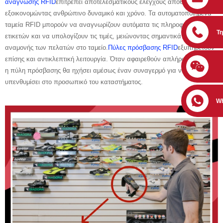
ανάγνωσης RFID
επιτρέπει αποτελεσματικούς ελέγχους αποθεμάτων,
εξοικονομώντας ανθρώπινο δυναμικό και χρόνο. Τα αυτοματοποιημένα
ταμεία RFID μπορούν να αναγνωρίζουν αυτόματα τις πληροφορίες των
Τ
ετικετών και να υπολογίζουν τις τιμές, μειώνοντας σημαντικά τον χρόνο
αναμονής των πελατών στο ταμείο.
Πύλες πρόσβασης RFID
εξυπηρετούν
επίσης και αντικλεπτική λειτουργία. Όταν αφαιρεθούν απλήρωτα ρούχα,
η πύλη πρόσβασης θα ηχήσει αμέσως έναν συναγερμό για να
υπενθυμίσει στο προσωπικό του καταστήματος.
W