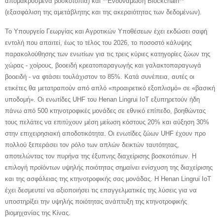
απομακρυσμένα βοσκοτόπια) και **Ενδυνάμωση Blockchain**
(εξασφάλιση της αμετάβλητης και της ακεραιότητας των δεδομένων).
Το Υπουργείο Γεωργίας και Αγροτικών Υποθέσεων έχει εκδώσει σαφή
εντολή που απαιτεί, έως το τέλος του 2026, το ποσοστό κάλυψης
παρακολούθησης των ενωτίων για τις τρεις κύριες κατηγορίες ζώων της
χώρας - χοίρους, βοοειδή κρεατοπαραγωγής και γαλακτοπαραγωγά
βοοειδή - να φτάσει τουλάχιστον το 85%. Κατά συνέπεια, αυτές οι
ετικέτες θα μετατραπούν από απλό «προαιρετικό εξοπλισμό» σε «βασική
υποδομή». Οι ενωτίδες UHF του Henan Lingrui IoT εξυπηρετούν ήδη
πάνω από 500 κτηνοτροφικές μονάδες σε εθνικό επίπεδο, βοηθώντας
τους πελάτες να επιτύχουν μέση μείωση κόστους 20% και αύξηση 30%
στην επιχειρησιακή αποδοτικότητα. Οι ενωτίδες ζώων UHF έχουν προ
πολλού ξεπεράσει τον ρόλο των απλών δεικτών ταυτότητας,
αποτελώντας τον πυρήνα της έξυπνης διαχείρισης βοσκοτόπων. Η
επιλογή προϊόντων υψηλής ποιότητας σημαίνει ενίσχυση της διαχείρισης
και της ασφάλειας της κτηνοτροφικής σας μονάδας. Η Henan Lingrui IoT
έχει δεσμευτεί να αξιοποιήσει τις επαγγελματικές της λύσεις για να
υποστηρίξει την υψηλής ποιότητας ανάπτυξη της κτηνοτροφικής
βιομηχανίας της Κίνας.