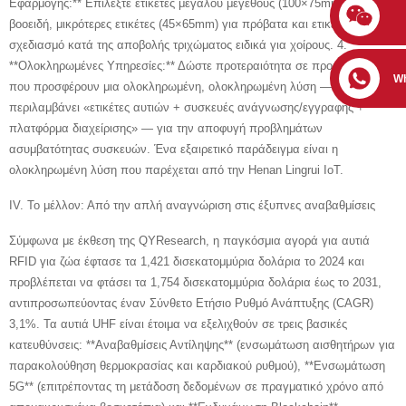
Εφαρμογής:** Επιλέξτε ετικέτες μεγάλου μεγέθους (100×75mm) για
βοοειδή, μικρότερες ετικέτες (45×65mm) για πρόβατα και ετικέτες με
σχεδιασμό κατά της αποβολής τριχώματος ειδικά για χοίρους. 4.
**Ολοκληρωμένες Υπηρεσίες:** Δώστε προτεραιότητα σε προμηθευτές
W
που προσφέρουν μια ολοκληρωμένη, ολοκληρωμένη λύση — που
περιλαμβάνει «ετικέτες αυτιών + συσκευές ανάγνωσης/εγγραφής +
πλατφόρμα διαχείρισης» — για την αποφυγή προβλημάτων
ασυμβατότητας συσκευών. Ένα εξαιρετικό παράδειγμα είναι η
ολοκληρωμένη λύση που παρέχεται από την Henan Lingrui IoT.
IV. Το μέλλον: Από την απλή αναγνώριση στις έξυπνες αναβαθμίσεις
Σύμφωνα με έκθεση της QYResearch, η παγκόσμια αγορά για αυτιά
RFID για ζώα έφτασε τα 1,421 δισεκατομμύρια δολάρια το 2024 και
προβλέπεται να φτάσει τα 1,754 δισεκατομμύρια δολάρια έως το 2031,
αντιπροσωπεύοντας έναν Σύνθετο Ετήσιο Ρυθμό Ανάπτυξης (CAGR)
3,1%. Τα αυτιά UHF είναι έτοιμα να εξελιχθούν σε τρεις βασικές
κατευθύνσεις: **Αναβαθμίσεις Αντίληψης** (ενσωμάτωση αισθητήρων για
παρακολούθηση θερμοκρασίας και καρδιακού ρυθμού), **Ενσωμάτωση
5G** (επιτρέποντας τη μετάδοση δεδομένων σε πραγματικό χρόνο από