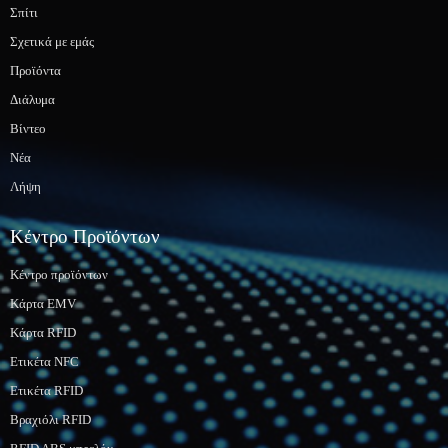
Σπίτι
Σχετικά με εμάς
Προϊόντα
Διάλυμα
Βίντεο
Νέα
Λήψη
Κέντρο Προϊόντων
Κέντρο προϊόντων
Κάρτα EMV
Κάρτα RFID
Ετικέτα NFC
Ετικέτα RFID
Βραχιόλι RFID