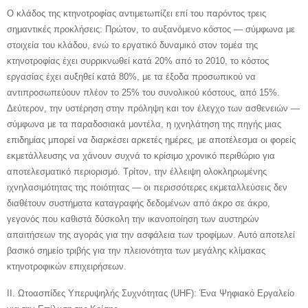
Ο κλάδος της κτηνοτροφίας αντιμετωπίζει επί του παρόντος τρεις
σημαντικές προκλήσεις: Πρώτον, το αυξανόμενο κόστος — σύμφωνα με
στοιχεία του κλάδου, ενώ το εργατικό δυναμικό στον τομέα της
κτηνοτροφίας έχει συρρικνωθεί κατά 20% από το 2010, το κόστος
εργασίας έχει αυξηθεί κατά 80%, με τα έξοδα προσωπικού να
αντιπροσωπεύουν πλέον το 25% του συνολικού κόστους, από 15%.
Δεύτερον, την υστέρηση στην πρόληψη και τον έλεγχο των ασθενειών —
σύμφωνα με τα παραδοσιακά μοντέλα, η ιχνηλάτηση της πηγής μιας
επιδημίας μπορεί να διαρκέσει αρκετές ημέρες, με αποτέλεσμα οι φορείς
εκμετάλλευσης να χάνουν συχνά το κρίσιμο χρονικό περιθώριο για
αποτελεσματικό περιορισμό. Τρίτον, την έλλειψη ολοκληρωμένης
ιχνηλασιμότητας της ποιότητας — οι περισσότερες εκμεταλλεύσεις δεν
διαθέτουν συστήματα καταγραφής δεδομένων από άκρο σε άκρο,
γεγονός που καθιστά δύσκολη την ικανοποίηση των αυστηρών
απαιτήσεων της αγοράς για την ασφάλεια των τροφίμων. Αυτό αποτελεί
βασικό σημείο τριβής για την πλειονότητα των μεγάλης κλίμακας
κτηνοτροφικών επιχειρήσεων.
II. Ωτοασπίδες Υπερυψηλής Συχνότητας (UHF): Ένα Ψηφιακό Εργαλείο