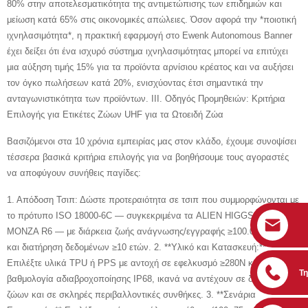
80% στην αποτελεσματικότητα της αντιμετώπισης των επιδημιών και
μείωση κατά 65% στις οικονομικές απώλειες. Όσον αφορά την *ποιοτική
ιχνηλασιμότητα*, η πρακτική εφαρμογή στο Ewenk Autonomous Banner
έχει δείξει ότι ένα ισχυρό σύστημα ιχνηλασιμότητας μπορεί να επιτύχει
μια αύξηση τιμής 15% για τα προϊόντα αρνίσιου κρέατος και να αυξήσει
τον όγκο πωλήσεων κατά 20%, ενισχύοντας έτσι σημαντικά την
ανταγωνιστικότητα των προϊόντων. III. Οδηγός Προμηθειών: Κριτήρια
Επιλογής για Ετικέτες Ζώων UHF για τα Ωτοειδή Ζώα
Βασιζόμενοι στα 10 χρόνια εμπειρίας μας στον κλάδο, έχουμε συνοψίσει
τέσσερα βασικά κριτήρια επιλογής για να βοηθήσουμε τους αγοραστές
να αποφύγουν συνήθεις παγίδες:
1. Απόδοση Τσιπ: Δώστε προτεραιότητα σε τσιπ που συμμορφώνονται με
το πρότυπο ISO 18000-6C — συγκεκριμένα τα ALIEN HIGGS-3 ή
MONZA R6 — με διάρκεια ζωής ανάγνωσης/εγγραφής ≥100.000 φορές
και διατήρηση δεδομένων ≥10 ετών. 2. **Υλικό και Κατασκευή:**
Επιλέξτε υλικά TPU ή PPS με αντοχή σε εφελκυσμό ≥280N ​​​​και
Τ
βαθμολογία αδιαβροχοποίησης IP68, ικανά να αντέχουν σε δαγκώματα
ζώων και σε σκληρές περιβαλλοντικές συνθήκες. 3. **Σενάρια