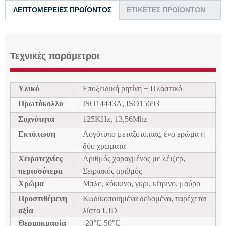
ΛΕΠΤΟΜΈΡΕΙΕΣ ΠΡΟΪΌΝΤΟΣ
ΕΤΙΚΈΤΕΣ ΠΡΟΪΌΝΤΩΝ
Τεχνικές παράμετροι
Υλικό
Εποξειδική ρητίνη + Πλαστικό
Πρωτόκολλο
ISO14443A, ISO15693
Συχνότητα
125KHz, 13,56Mhz
Εκτύπωση
Λογότυπο μεταξοτυπίας, ένα χρώμα ή
δύο χρώματα
Χειροτεχνίες
Αριθμός χαραγμένος με λέιζερ,
περισσότερα
Σειριακός αριθμός
Χρώμα
Μπλε, κόκκινο, γκρι, κίτρινο, μαύρο
Προστιθέμενη
Κωδικοποιημένα δεδομένα, παρέχεται
αξία
λίστα UID
Θερμοκρασία
-20℃-50℃