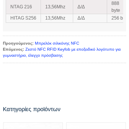
888
NTAG 216
13,56Mhz
Δ/Δ
byte
HITAG S256
13,56Mhz
Δ/Δ
256 bit
Προηγούμενος:
Μπρελόκ σιλικόνης NFC
Επόμενος:
Ζεστό NFC RFID Keyfob με εποξειδικό λογότυπο για
γυμναστήριο, έλεγχο πρόσβασης
Κατηγορίες προϊόντων