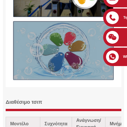
Τ
W
Διαθέσιμο τσιπ
Ανάγνωση/
Μοντέλο
Συχνότητα
Μνήμη