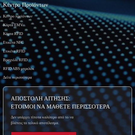
Κέντρο Προϊόντων
Κέντρο προϊόντων
Κάρτα EMV
Κάρτα RFID
Ετικέτα NFC
Ετικέτα RFID
Βραχιόλι RFID
RFID ABS μπρελόκ
Δείτε περισσότερα
ΑΠΟΣΤΟΛΗ ΑΙΤΗΣΗΣ:
ΕΤΟΙΜΟΙ ΝΑ ΜΑΘΕΤΕ ΠΕΡΙΣΣΟΤΕΡΑ
Δεν υπάρχει τίποτα καλύτερο από το να
βλέπεις το τελικό αποτέλεσμα.