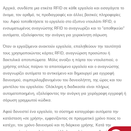
Αρχικά, συνδέστε μια ετικέτα RFID σε κάθε εργαλείο και εισαγάγετε το
όνομα, τον αριθμό, τις προδιαγραφές και άλλες βασικές πληροφορίες
του. Αφού τοποθετήσετε το εργαλείο στο έξυπνο ντουλάπι RFID, ο
ενσωματωμένος αναγνώστης RFID το αναγνωρίζει και το "αποθηκεύει"
αυτόματα, εξαλείφοντας την ανάγκη για χειροκίνητη σάρωση.
Όταν οι εργαζόμενοι ανακτούν εργαλεία, επαληθεύουν την ταυτότητά
τους χρησιμοποιώντας κάρτες RFID, αναγνώριση προσώπου ή
δακτυλικά αποτυπώματα. Μόλις ανοίξει η πόρτα του ντουλαπιού, ο
χρήστης απλώς παίρνει το απαιτούμενο εργαλείο και ο αναγνώστης
αναγνωρίζει αυτόματα το αντικείμενο και δημιουργεί μια εγγραφή
δανεισμού, συμπεριλαμβανομένου του δανειολήπτη, της ώρας και του
μοντέλου του εργαλείου. Ολόκληρη η διαδικασία είναι πλήρως
αυτοματοποιημένη, εξαλείφοντας την ανάγκη για χειρόγραφη εγγραφή ή
σάρωση γραμμωτού κώδικα.
Αφού δανειστεί ένα εργαλείο, το σύστημα καταγράφει αυτόματα την
κατάσταση «σε χρήση», εμφανίζοντας σε πραγματικό χρόνο ποιος το
κατέχει, τον χρόνο δανεισμού και τη διάρκεια χρήσης. Κατά την