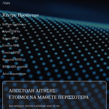
Λήψη
Κέντρο Προϊόντων
Κέντρο προϊόντων
Κάρτα EMV
Κάρτα RFID
Ετικέτα NFC
Ετικέτα RFID
Βραχιόλι RFID
RFID ABS μπρελόκ
Δείτε περισσότερα
ΑΠΟΣΤΟΛΗ ΑΙΤΗΣΗΣ:
ΕΤΟΙΜΟΙ ΝΑ ΜΑΘΕΤΕ ΠΕΡΙΣΣΟΤΕΡΑ
Δεν υπάρχει τίποτα καλύτερο από το να