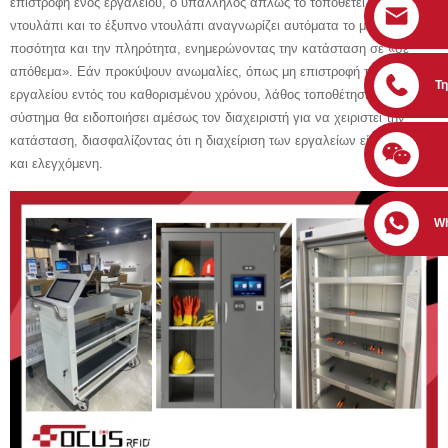
επιστροφή ενός εργαλείου, ο υπάλληλος απλώς το τοποθετεί πίσω στο
ντουλάπι και το έξυπνο ντουλάπι αναγνωρίζει αυτόματα το μοντέλο, την
ποσότητα και την πληρότητα, ενημερώνοντας την κατάσταση σε «σε
απόθεμα». Εάν προκύψουν ανωμαλίες, όπως μη επιστροφή του
Τ
εργαλείου εντός του καθορισμένου χρόνου, λάθος τοποθέτηση ή ζημιά, το
σύστημα θα ειδοποιήσει αμέσως τον διαχειριστή για να χειριστεί την
κατάσταση, διασφαλίζοντας ότι η διαχείριση των εργαλείων είναι σαφής
και ελεγχόμενη.
W